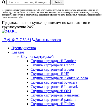
Не нашли в каталоге свой картридж? Обратитесь за консультацией к оператору в онлайн помощник или
любым другим удобным способом : написав нам на почту, в мессенджеры или позвонив по указанному
телефону. Мы постоянно работаем над расширением ассортимента покупаемых позиций, которые еще не
представлены на сайте.
Предложения по скупке принимаем по каналам связи
круглосуточно 24/7
+7 (916) 717 53 61
Заказать звонок
Преимущества
Каталог
Скупка картриджей
Скупка картриджей Brother
Скупка картриджей Canon
Скупка картриджей Epson
Скупка картриджей HP
Скупка картриджей Konica Minolta
Скупка картриджей Kyocera
Скупка картриджей Lexmark
Скупка картриджей OKI
Скупка картриджей Panasonic
Скупка картриджей pantum
Скупка картриджей Philips