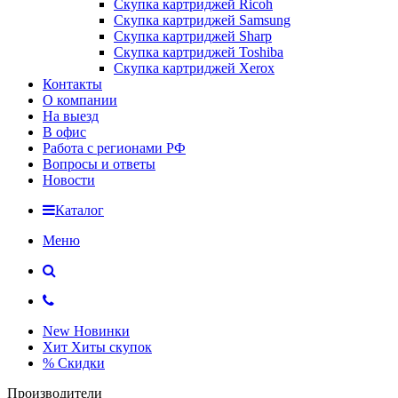
Скупка картриджей Ricoh
Скупка картриджей Samsung
Скупка картриджей Sharp
Скупка картриджей Toshiba
Скупка картриджей Xerox
Контакты
О компании
На выезд
В офис
Работа с регионами РФ
Вопросы и ответы
Новости
Каталог
Меню
New
Новинки
Хит
Хиты скупок
%
Скидки
Производители