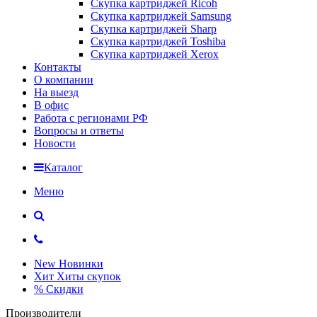
Скупка картриджей Ricoh
Скупка картриджей Samsung
Скупка картриджей Sharp
Скупка картриджей Toshiba
Скупка картриджей Xerox
Контакты
О компании
На выезд
В офис
Работа с регионами РФ
Вопросы и ответы
Новости
Каталог
Меню
New
Новинки
Хит
Хиты скупок
%
Скидки
Производители