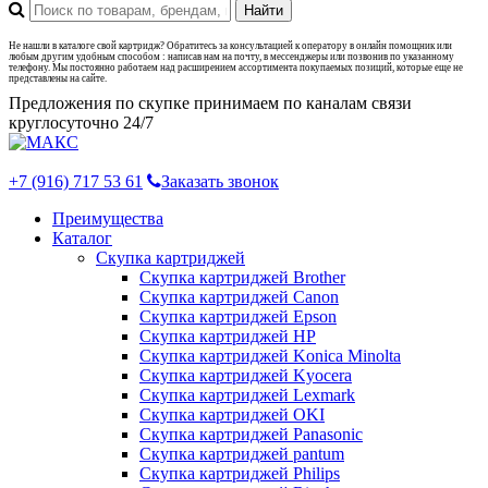
Не нашли в каталоге свой картридж? Обратитесь за консультацией к оператору в онлайн помощник или
любым другим удобным способом : написав нам на почту, в мессенджеры или позвонив по указанному
телефону. Мы постоянно работаем над расширением ассортимента покупаемых позиций, которые еще не
представлены на сайте.
Предложения по скупке принимаем по каналам связи
круглосуточно 24/7
+7 (916) 717 53 61
Заказать звонок
Преимущества
Каталог
Скупка картриджей
Скупка картриджей Brother
Скупка картриджей Canon
Скупка картриджей Epson
Скупка картриджей HP
Скупка картриджей Konica Minolta
Скупка картриджей Kyocera
Скупка картриджей Lexmark
Скупка картриджей OKI
Скупка картриджей Panasonic
Скупка картриджей pantum
Скупка картриджей Philips