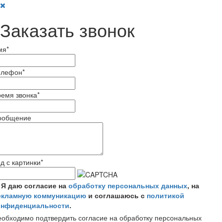
Заказать звонок
мя
*
елефон
*
емя звонка
*
ообщение
д с картинки
*
Я даю согласие на
обработку персональных данных
, на
екламную коммуникацию
и соглашаюсь с
политикой
онфиденциальности
.
обходимо подтвердить согласие на обработку персональных