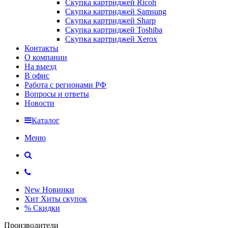
Скупка картриджей Ricoh
Скупка картриджей Samsung
Скупка картриджей Sharp
Скупка картриджей Toshiba
Скупка картриджей Xerox
Контакты
О компании
На выезд
В офис
Работа с регионами РФ
Вопросы и ответы
Новости
Каталог
Меню
New
Новинки
Хит
Хиты скупок
%
Скидки
Производители