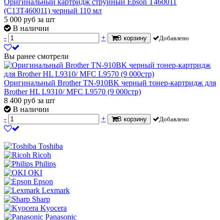
Оригинальный картридж струйный Epson T460011
(C13T460011) черный 110 мл
5 000
руб
за шт
В наличии
-
+
В корзину
Добавлено
Вы ранее смотрели
Оригинальный Brother TN-910BK черный тонер-картридж для
Brother HL L9310/ MFC L9570 (9 000стр)
8 400
руб
за шт
В наличии
-
+
В корзину
Добавлено
Toshiba
Ricoh
Philips
OKI
Epson
Lexmark
Sharp
Kyocera
Panasonic