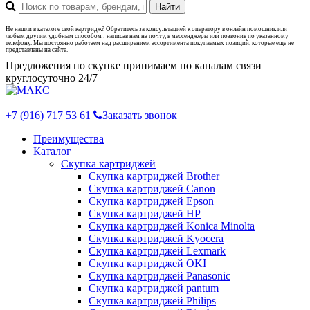
Не нашли в каталоге свой картридж? Обратитесь за консультацией к оператору в онлайн помощник или
любым другим удобным способом : написав нам на почту, в мессенджеры или позвонив по указанному
телефону. Мы постоянно работаем над расширением ассортимента покупаемых позиций, которые еще не
представлены на сайте.
Предложения по скупке принимаем по каналам связи
круглосуточно 24/7
+7 (916) 717 53 61
Заказать звонок
Преимущества
Каталог
Скупка картриджей
Скупка картриджей Brother
Скупка картриджей Canon
Скупка картриджей Epson
Скупка картриджей HP
Скупка картриджей Konica Minolta
Скупка картриджей Kyocera
Скупка картриджей Lexmark
Скупка картриджей OKI
Скупка картриджей Panasonic
Скупка картриджей pantum
Скупка картриджей Philips