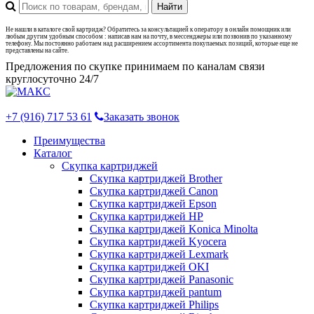
Не нашли в каталоге свой картридж? Обратитесь за консультацией к оператору в онлайн помощник или
любым другим удобным способом : написав нам на почту, в мессенджеры или позвонив по указанному
телефону. Мы постоянно работаем над расширением ассортимента покупаемых позиций, которые еще не
представлены на сайте.
Предложения по скупке принимаем по каналам связи
круглосуточно 24/7
+7 (916) 717 53 61
Заказать звонок
Преимущества
Каталог
Скупка картриджей
Скупка картриджей Brother
Скупка картриджей Canon
Скупка картриджей Epson
Скупка картриджей HP
Скупка картриджей Konica Minolta
Скупка картриджей Kyocera
Скупка картриджей Lexmark
Скупка картриджей OKI
Скупка картриджей Panasonic
Скупка картриджей pantum
Скупка картриджей Philips