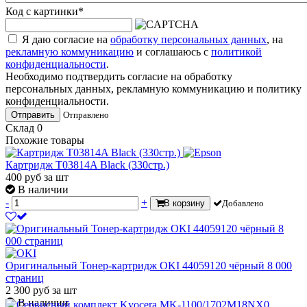
Код с картинки
*
Я даю согласие на
обработку персональных данных
, на
рекламную коммуникацию
и соглашаюсь с
политикой
конфиденциальности
.
Необходимо подтвердить согласие на обработку
персональных данных, рекламную коммуникацию и политику
конфиденциальности.
Отправить
Отправлено
Склад
0
Похожие товары
Картридж T03814A Black (330стр.)
400
руб
за шт
В наличии
-
+
В корзину
Добавлено
Оригинальный Тонер-картридж OKI 44059120 чёрный 8 000
страниц
2 300
руб
за шт
В наличии