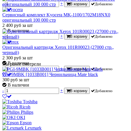
-
+
В корзину
Добавлено
Сервисный комплект Kyocera MK-1100/1702M18NX0
оригинальный 100 000 стр
2 400
руб
за шт
В наличии
-
+
В корзину
Добавлено
Оригинальный картридж Xerox 101R00023 (27000 стр.,
черный)
2 300
руб
за шт
В наличии
Вы ранее смотрели
-
+
В корзину
Добавлено
PGI-9MBK [1033B001] Чернильница Mate black
300
руб
за шт
В наличии
-
+
В корзину
Добавлено
Toshiba
Ricoh
Philips
OKI
Epson
Lexmark