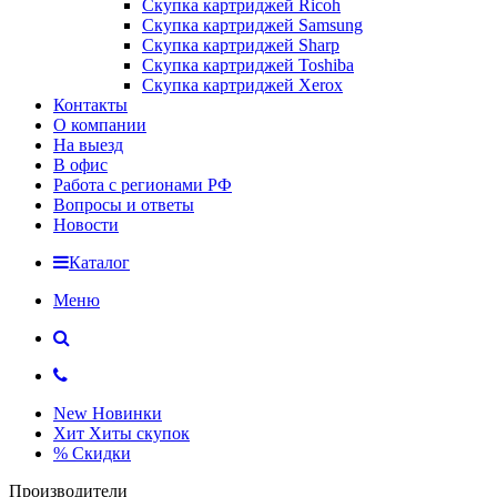
Скупка картриджей Ricoh
Скупка картриджей Samsung
Скупка картриджей Sharp
Скупка картриджей Toshiba
Скупка картриджей Xerox
Контакты
О компании
На выезд
В офис
Работа с регионами РФ
Вопросы и ответы
Новости
Каталог
Меню
New
Новинки
Хит
Хиты скупок
%
Скидки
Производители