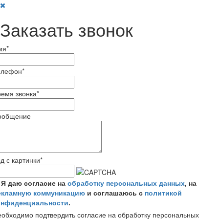
Заказать звонок
мя
*
елефон
*
емя звонка
*
ообщение
д с картинки
*
Я даю согласие на
обработку персональных данных
, на
екламную коммуникацию
и соглашаюсь с
политикой
онфиденциальности
.
обходимо подтвердить согласие на обработку персональных