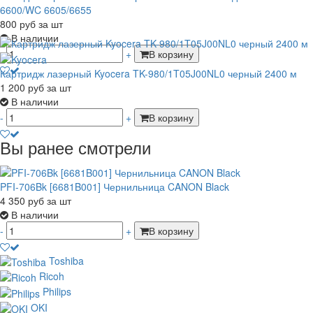
6600/WC 6605/6655
800
руб
за шт
В наличии
-
+
В корзину
Картридж лазерный Kyocera TK-980/1T05J00NL0 черный 2400 м
1 200
руб
за шт
В наличии
-
+
В корзину
Вы ранее смотрели
PFI-706Bk [6681B001] Чернильница CANON Black
4 350
руб
за шт
В наличии
-
+
В корзину
Toshiba
Ricoh
Philips
OKI