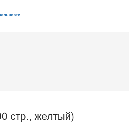
иальности
.
0 стр., желтый)