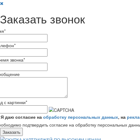
Заказать звонок
мя
*
елефон
*
емя звонка
*
ообщение
д с картинки
*
Я даю согласие на
обработку персональных данных
, на
рекл
обходимо подтвердить согласие на обработку персональных данн
Заказать