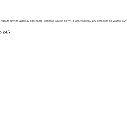
ли любым другим удобным способом : написав нам на почту, в мессенджеры или позвонив по указанно
о 24/7