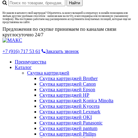
Не нашли в каталоге свой картридж? Обратитесь за консультацией к оператору в онлайн помощник или
любым другим удобным способом : написав нам на почту, в мессенджеры или позвонив по указанному
телефону. Мы постоянно работаем над расширением ассортимента покупаемых позиций, которые еще не
представлены на сайте.
Предложения по скупке принимаем по каналам связи
круглосуточно 24/7
+7 (916) 717 53 61
Заказать звонок
Преимущества
Каталог
Скупка картриджей
Скупка картриджей Brother
Скупка картриджей Canon
Скупка картриджей Epson
Скупка картриджей HP
Скупка картриджей Konica Minolta
Скупка картриджей Kyocera
Скупка картриджей Lexmark
Скупка картриджей OKI
Скупка картриджей Panasonic
Скупка картриджей pantum
Скупка картриджей Philips