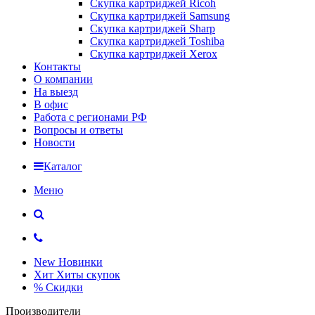
Скупка картриджей Ricoh
Скупка картриджей Samsung
Скупка картриджей Sharp
Скупка картриджей Toshiba
Скупка картриджей Xerox
Контакты
О компании
На выезд
В офис
Работа с регионами РФ
Вопросы и ответы
Новости
Каталог
Меню
New
Новинки
Хит
Хиты скупок
%
Скидки
Производители