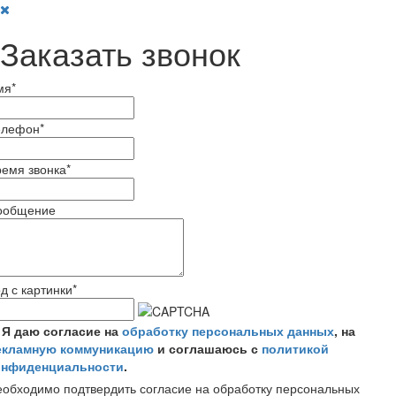
Заказать звонок
мя
*
елефон
*
емя звонка
*
ообщение
д с картинки
*
Я даю согласие на
обработку персональных данных
, на
екламную коммуникацию
и соглашаюсь с
политикой
онфиденциальности
.
обходимо подтвердить согласие на обработку персональных