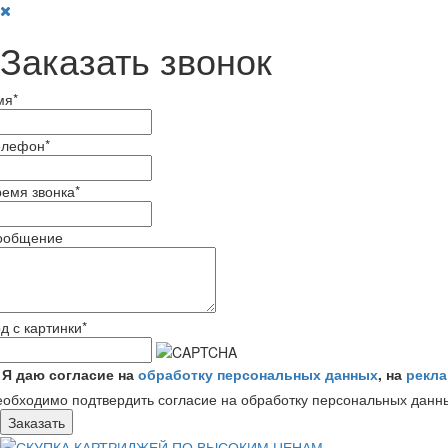
Заказать звонок
мя
*
елефон
*
емя звонка
*
ообщение
д с картинки
*
Я даю согласие на
обработку персональных данных
, на
рекл
обходимо подтвердить согласие на обработку персональных данн
Заказать