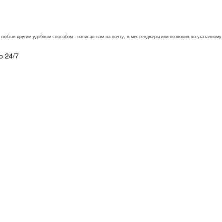
ли любым другим удобным способом : написав нам на почту, в мессенджеры или позвонив по указанно
о 24/7