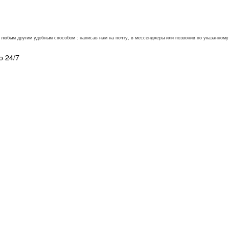
ли любым другим удобным способом : написав нам на почту, в мессенджеры или позвонив по указанно
о 24/7