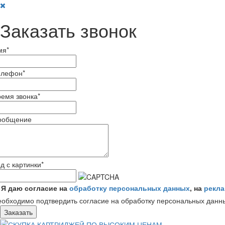
Заказать звонок
мя
*
елефон
*
емя звонка
*
ообщение
д с картинки
*
Я даю согласие на
обработку персональных данных
, на
рекл
обходимо подтвердить согласие на обработку персональных данн
Заказать