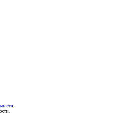
ьности
.
ости.