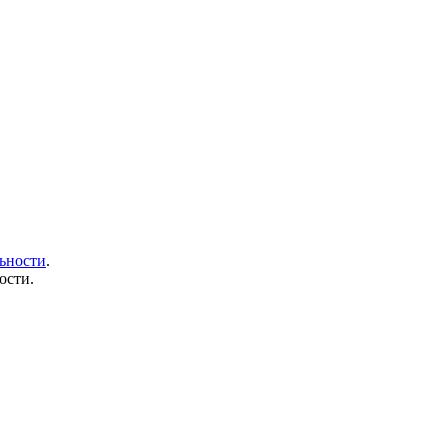
ьности
.
ости.