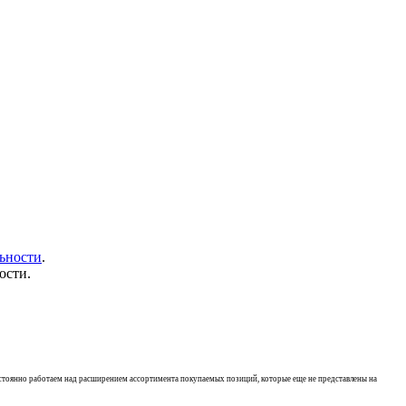
ьности
.
ости.
остоянно работаем над расширением ассортимента покупаемых позиций, которые еще не представлены на