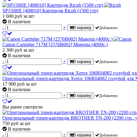
SP150HE [408010] Картридж Ricoh (1500 стр)
1 600
руб
за шт
В наличии
-
+
В корзину
Добавлено
Canon Cartridge 717M [2576B002] Magenta (4000с.)
2 300
руб
за шт
В наличии
-
+
В корзину
Добавлено
Оригинальный тонер-картридж Xerox 106R04082 голубой для X
17 900
руб
за шт
В наличии
-
+
В корзину
Добавлено
Вы ранее смотрели
Оригинальный тонер-картридж BROTHER TN-200 (2200 стр., 
750
руб
за шт
В наличии
-
+
В корзину
Добавлено