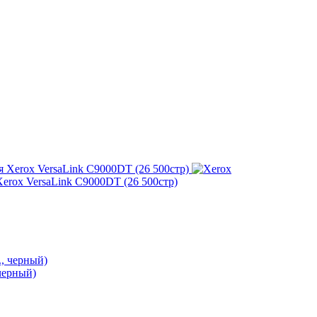
erox VersaLink C9000DT (26 500стр)
черный)