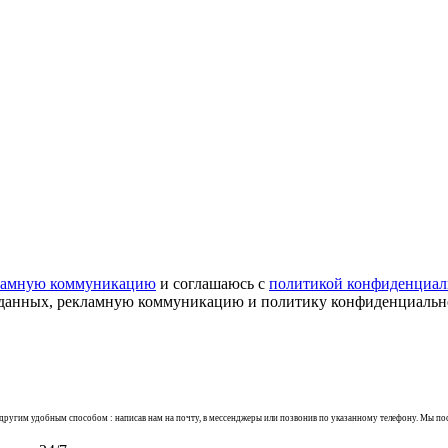
ламную коммуникацию
и соглашаюсь с
политикой конфиденциал
х данных, рекламную коммуникацию и политику конфиденциальн
 другим удобным способом : написав нам на почту, в мессенджеры или позвонив по указанному телефону. Мы п