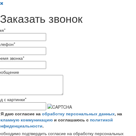
Заказать звонок
мя
*
елефон
*
емя звонка
*
ообщение
д с картинки
*
Я даю согласие на
обработку персональных данных
, на
екламную коммуникацию
и соглашаюсь с
политикой
онфиденциальности
.
обходимо подтвердить согласие на обработку персональных