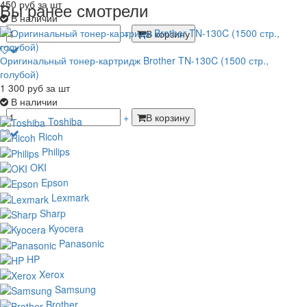
450
руб
за шт
Вы ранее смотрели
В наличии
-
+
В корзину
Оригинальный тонер-картридж Brother TN-130C (1500 стр.,
голубой)
1 300
руб
за шт
В наличии
-
+
В корзину
Toshiba
Ricoh
Philips
OKI
Epson
Lexmark
Sharp
Kyocera
Panasonic
HP
Xerox
Samsung
Brother