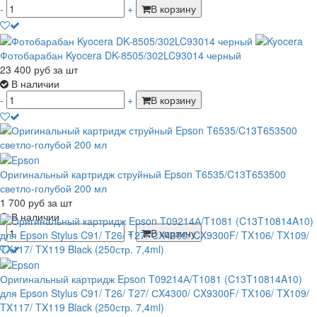
-
+
В корзину
Фотобарабан Kyocera DK-8505/302LC93014 черный
23 400
руб
за шт
В наличии
-
+
В корзину
Оригинальный картридж струйный Epson T6535/C13T653500
светло-голубой 200 мл
1 700
руб
за шт
В наличии
-
+
В корзину
Оригинальный картридж Epson T09214А/T1081 (C13T10814A10)
для Epson Stylus C91/ T26/ T27/ СX4300/ CX9300F/ TX106/ TX109/
TX117/ TX119 Black (250стр. 7,4ml)