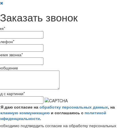
Заказать звонок
мя
*
елефон
*
емя звонка
*
ообщение
д с картинки
*
Я даю согласие на
обработку персональных данных
, на
екламную коммуникацию
и соглашаюсь с
политикой
онфиденциальности
.
обходимо подтвердить согласие на обработку персональных