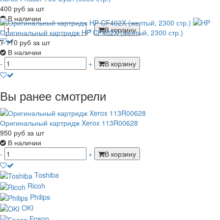
400
руб
за шт
В наличии
-
+
В корзину
Оригинальный картридж HP CF402X (желтый, 2300 стр.)
7 110
руб
за шт
В наличии
-
+
В корзину
Вы ранее смотрели
Оригинальный картридж Xerox 113R00628
950
руб
за шт
В наличии
-
+
В корзину
Toshiba
Ricoh
Philips
OKI
Epson