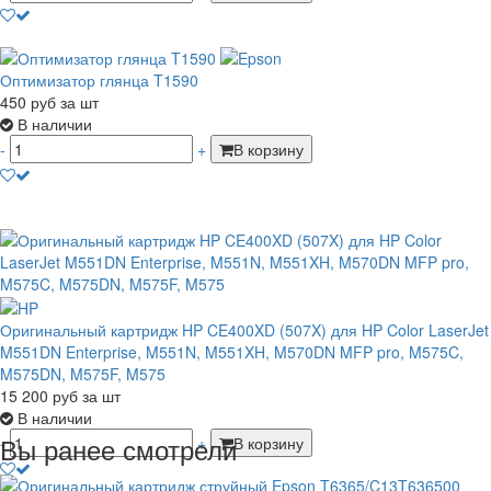
Оптимизатор глянца T1590
450
руб
за шт
В наличии
-
+
В корзину
Оригинальный картридж HP CE400XD (507X) для HP Color LaserJet
M551DN Enterprise, M551N, M551XH, M570DN MFP pro, M575C,
M575DN, M575F, M575
15 200
руб
за шт
В наличии
Вы ранее смотрели
-
+
В корзину