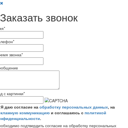
Заказать звонок
мя
*
елефон
*
емя звонка
*
ообщение
д с картинки
*
Я даю согласие на
обработку персональных данных
, на
екламную коммуникацию
и соглашаюсь с
политикой
онфиденциальности
.
обходимо подтвердить согласие на обработку персональных