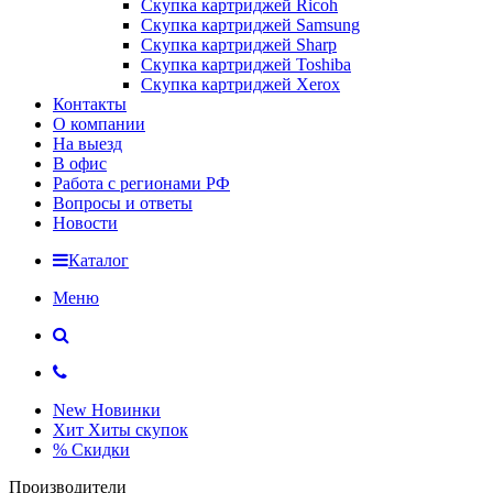
Скупка картриджей Ricoh
Скупка картриджей Samsung
Скупка картриджей Sharp
Скупка картриджей Toshiba
Скупка картриджей Xerox
Контакты
О компании
На выезд
В офис
Работа с регионами РФ
Вопросы и ответы
Новости
Каталог
Меню
New
Новинки
Хит
Хиты скупок
%
Скидки
Производители