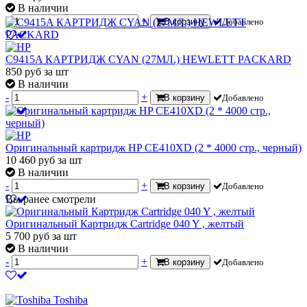
В наличии
-
+
В корзину
Добавлено
C9415A КАРТРИДЖ CYAN (27МЛ.) HEWLETT PACKARD
850
руб
за шт
В наличии
-
+
В корзину
Добавлено
Оригинальный картридж HP CE410XD (2 * 4000 стр., черный)
10 460
руб
за шт
В наличии
-
+
В корзину
Добавлено
Вы ранее смотрели
Оригинальный Картридж Cartridge 040 Y , желтый
5 700
руб
за шт
В наличии
-
+
В корзину
Добавлено
Toshiba