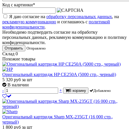
Код с картинки
*
Я даю согласие на
обработку персональных данных
, на
рекламную коммуникацию
и соглашаюсь с
политикой
конфиденциальности
.
Необходимо подтвердить согласие на обработку
персональных данных, рекламную коммуникацию и политику
конфиденциальности.
Отправить
Отправлено
Склад
0
Похожие товары
Оригинальный картридж HP CE250A (5000 стр., черный)
5 320
руб
за шт
В наличии
-
+
В корзину
Добавлено
Оригинальный картридж Sharp MX-235GT (16 000 стр.,
черный)
1 800
руб
за шт