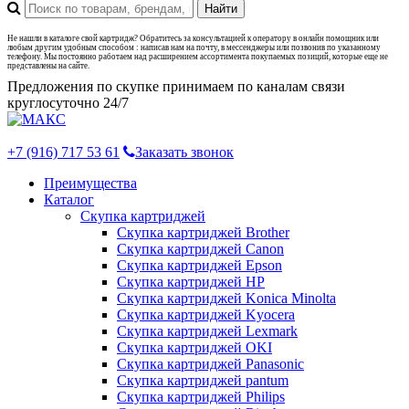
Не нашли в каталоге свой картридж? Обратитесь за консультацией к оператору в онлайн помощник или
любым другим удобным способом : написав нам на почту, в мессенджеры или позвонив по указанному
телефону. Мы постоянно работаем над расширением ассортимента покупаемых позиций, которые еще не
представлены на сайте.
Предложения по скупке принимаем по каналам связи
круглосуточно 24/7
+7 (916) 717 53 61
Заказать звонок
Преимущества
Каталог
Скупка картриджей
Скупка картриджей Brother
Скупка картриджей Canon
Скупка картриджей Epson
Скупка картриджей HP
Скупка картриджей Konica Minolta
Скупка картриджей Kyocera
Скупка картриджей Lexmark
Скупка картриджей OKI
Скупка картриджей Panasonic
Скупка картриджей pantum
Скупка картриджей Philips