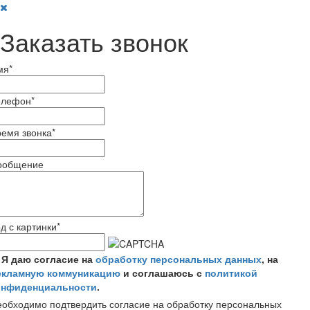
Заказать звонок
мя
*
елефон
*
емя звонка
*
ообщение
д с картинки
*
Я даю согласие на
обработку персональных данных
, на
екламную коммуникацию
и соглашаюсь с
политикой
онфиденциальности
.
обходимо подтвердить согласие на обработку персональных