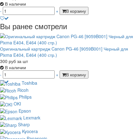
В наличии
-
+
В корзину
Вы ранее смотрели
Оригинальный картридж Canon PG-46 [9059B001] Черный для
Pixma E404, E464 (400 стр.)
300
руб
за шт
В наличии
-
+
В корзину
Toshiba
Ricoh
Philips
OKI
Epson
Lexmark
Sharp
Kyocera
Panasonic