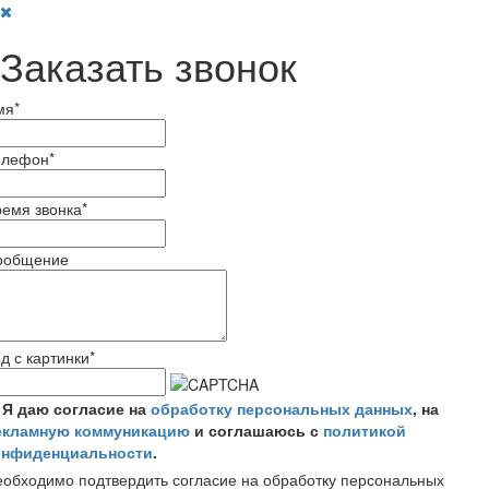
Заказать звонок
мя
*
елефон
*
емя звонка
*
ообщение
д с картинки
*
Я даю согласие на
обработку персональных данных
, на
екламную коммуникацию
и соглашаюсь с
политикой
онфиденциальности
.
обходимо подтвердить согласие на обработку персональных