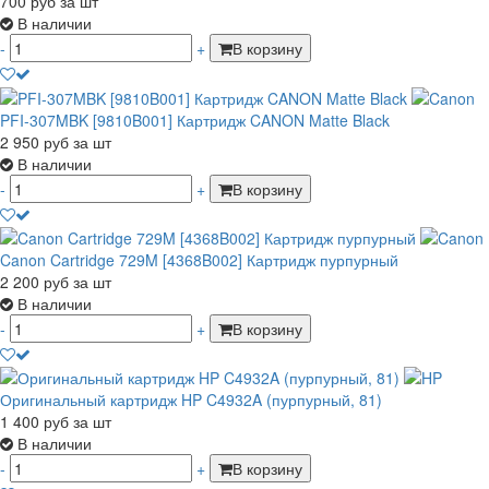
700
руб
за шт
В наличии
-
+
В корзину
PFI-307MBK [9810B001] Картридж CANON Matte Black
2 950
руб
за шт
В наличии
-
+
В корзину
Canon Cartridge 729M [4368B002] Картридж пурпурный
2 200
руб
за шт
В наличии
-
+
В корзину
Оригинальный картридж HP C4932A (пурпурный, 81)
1 400
руб
за шт
В наличии
-
+
В корзину