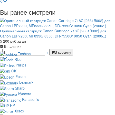
Вы ранее смотрели
Оригинальный картридж Canon Cartridge 718C [2661B002] для
Canon LBP7200, MF8330/ 8350, DR-7550C/ 9050 Cyan (2900с.)
5 200
руб
за шт
В наличии
-
+
В корзину
Toshiba
Ricoh
Philips
OKI
Epson
Lexmark
Sharp
Kyocera
Panasonic
HP
Xerox