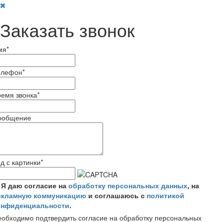
Заказать звонок
мя
*
елефон
*
емя звонка
*
ообщение
д с картинки
*
Я даю согласие на
обработку персональных данных
, на
екламную коммуникацию
и соглашаюсь с
политикой
онфиденциальности
.
обходимо подтвердить согласие на обработку персональных