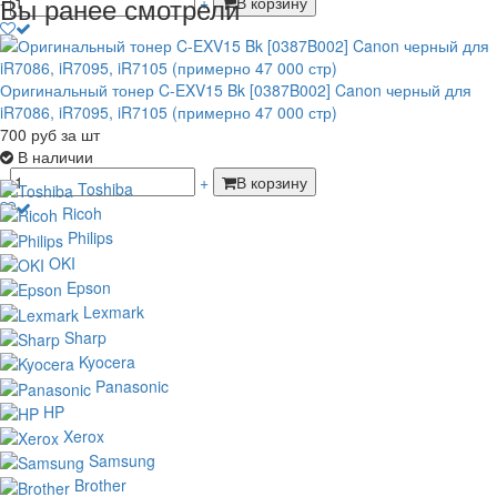
Вы ранее смотрели
-
+
В корзину
Оригинальный тонер C-EXV15 Bk [0387B002] Canon черный для
iR7086, iR7095, iR7105 (примерно 47 000 стр)
700
руб
за шт
В наличии
-
+
В корзину
Toshiba
Ricoh
Philips
OKI
Epson
Lexmark
Sharp
Kyocera
Panasonic
HP
Xerox
Samsung
Brother