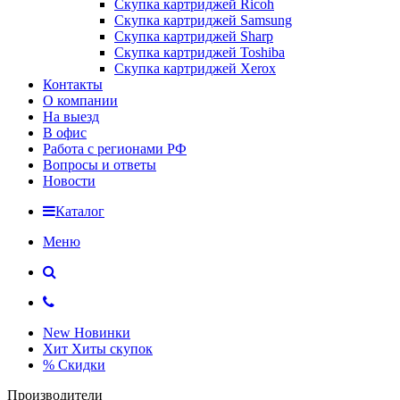
Скупка картриджей Ricoh
Скупка картриджей Samsung
Скупка картриджей Sharp
Скупка картриджей Toshiba
Скупка картриджей Xerox
Контакты
О компании
На выезд
В офис
Работа с регионами РФ
Вопросы и ответы
Новости
Каталог
Меню
New
Новинки
Хит
Хиты скупок
%
Скидки
Производители