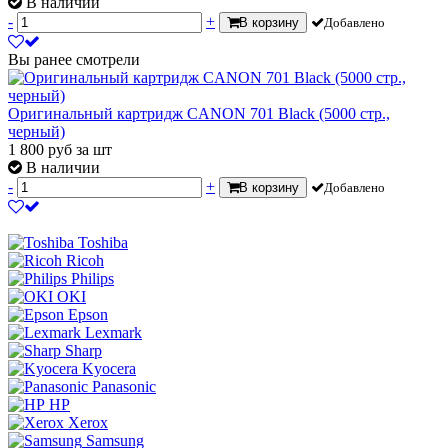
В наличии
-
+
В корзину
Добавлено
Вы ранее смотрели
Оригинальный картридж CANON 701 Black (5000 стр.,
черный)
1 800
руб
за шт
В наличии
-
+
В корзину
Добавлено
Toshiba
Ricoh
Philips
OKI
Epson
Lexmark
Sharp
Kyocera
Panasonic
HP
Xerox
Samsung