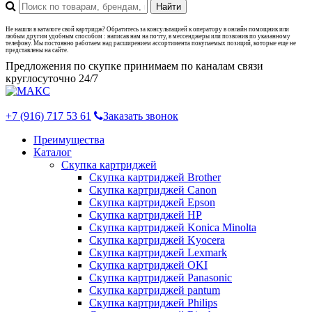
Не нашли в каталоге свой картридж? Обратитесь за консультацией к оператору в онлайн помощник или
любым другим удобным способом : написав нам на почту, в мессенджеры или позвонив по указанному
телефону. Мы постоянно работаем над расширением ассортимента покупаемых позиций, которые еще не
представлены на сайте.
Предложения по скупке принимаем по каналам связи
круглосуточно 24/7
+7 (916) 717 53 61
Заказать звонок
Преимущества
Каталог
Скупка картриджей
Скупка картриджей Brother
Скупка картриджей Canon
Скупка картриджей Epson
Скупка картриджей HP
Скупка картриджей Konica Minolta
Скупка картриджей Kyocera
Скупка картриджей Lexmark
Скупка картриджей OKI
Скупка картриджей Panasonic
Скупка картриджей pantum
Скупка картриджей Philips