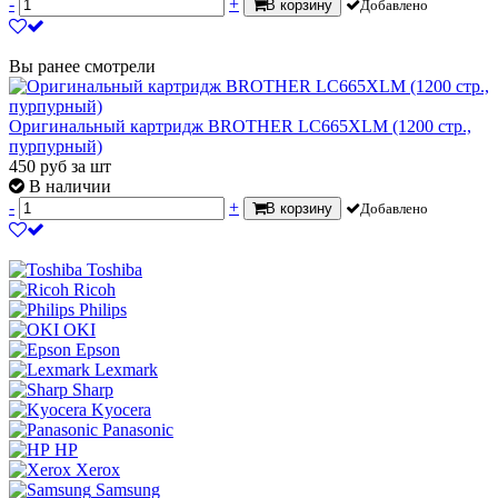
-
+
В корзину
Добавлено
Вы ранее смотрели
Оригинальный картридж BROTHER LC665XLM (1200 стр.,
пурпурный)
450
руб
за шт
В наличии
-
+
В корзину
Добавлено
Toshiba
Ricoh
Philips
OKI
Epson
Lexmark
Sharp
Kyocera
Panasonic
HP
Xerox
Samsung