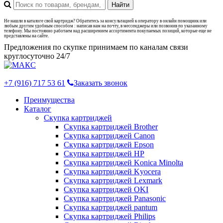
Не нашли в каталоге свой картридж? Обратитесь за консультацией к оператору в онлайн помощник или
любым другим удобным способом : написав нам на почту, в мессенджеры или позвонив по указанному
телефону. Мы постоянно работаем над расширением ассортимента покупаемых позиций, которые еще не
представлены на сайте.
Предложения по скупке принимаем по каналам связи
круглосуточно 24/7
+7 (916) 717 53 61
Заказать звонок
Преимущества
Каталог
Скупка картриджей
Скупка картриджей Brother
Скупка картриджей Canon
Скупка картриджей Epson
Скупка картриджей HP
Скупка картриджей Konica Minolta
Скупка картриджей Kyocera
Скупка картриджей Lexmark
Скупка картриджей OKI
Скупка картриджей Panasonic
Скупка картриджей pantum
Скупка картриджей Philips