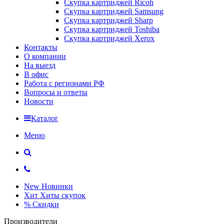
Скупка картриджей Ricoh
Скупка картриджей Samsung
Скупка картриджей Sharp
Скупка картриджей Toshiba
Скупка картриджей Xerox
Контакты
О компании
На выезд
В офис
Работа с регионами РФ
Вопросы и ответы
Новости
Каталог
Меню
New
Новинки
Хит
Хиты скупок
%
Скидки
Производители