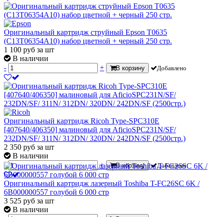
Оригинальный картридж струйный Epson T0635
(C13T06354A10) набор цветной + черный 250 стр.
1 100
руб
за шт
В наличии
-
+
В корзину
Добавлено
Оригинальный картридж Ricoh Type-SPC310E
[407640/406350] малиновый для AficioSPC231N/SF/
232DN/SF/ 311N/ 312DN/ 320DN/ 242DN/SF (2500стр.)
2 350
руб
за шт
В наличии
-
+
В корзину
Добавлено
Оригинальный картридж лазерный Toshiba T-FC26SC 6K /
6B000000557 голубой 6 000 стр
3 525
руб
за шт
В наличии