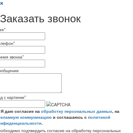
Заказать звонок
мя
*
елефон
*
емя звонка
*
ообщение
д с картинки
*
Я даю согласие на
обработку персональных данных
, на
екламную коммуникацию
и соглашаюсь с
политикой
онфиденциальности
.
обходимо подтвердить согласие на обработку персональных