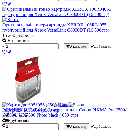
Оригинальный тонер-картридж XEROX 106R04055
пурпурный для Xerox VersaLink C8000DT (16 500стр)
15 200
руб
за шт
В наличии
-
+
В корзину
Добавлено
PGI-9PBK [1034B001] Чернильница к Canon PIXMA Pro 9500/
Картридж S051056 (8500 стр.)
iX7000/ MX7600 Photo black ( 650 стр)
250
руб
за шт
300
руб
за шт
В наличии
В наличии
-
+
В корзину
Добавлено