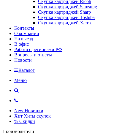
Скупка картриджей Ricoh
Скупка картриджей Samsung
Скупка картриджей Sharp
Скупка картриджей Toshiba
Скупка картриджей Xerox
Контакты
О компании
На выезд
В офис
Работа с регионами РФ
Вопросы и ответы
Новости
Каталог
Меню
New
Новинки
Хит
Хиты скупок
%
Скидки
Производители