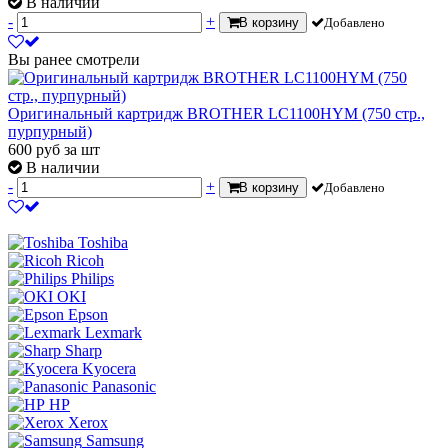
В наличии
-
+
В корзину
Добавлено
Вы ранее смотрели
Оригинальный картридж BROTHER LC1100HYM (750 стр.,
пурпурный)
600
руб
за шт
В наличии
-
+
В корзину
Добавлено
Toshiba
Ricoh
Philips
OKI
Epson
Lexmark
Sharp
Kyocera
Panasonic
HP
Xerox
Samsung