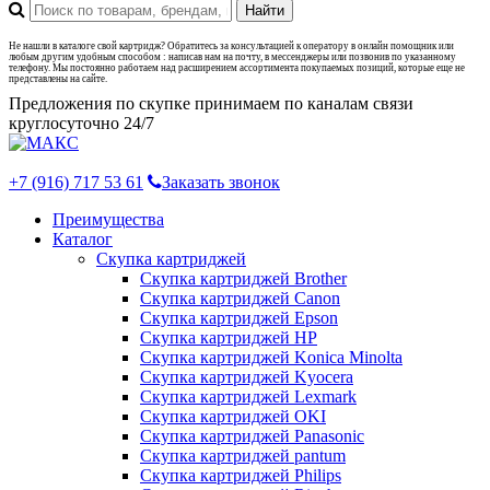
Не нашли в каталоге свой картридж? Обратитесь за консультацией к оператору в онлайн помощник или
любым другим удобным способом : написав нам на почту, в мессенджеры или позвонив по указанному
телефону. Мы постоянно работаем над расширением ассортимента покупаемых позиций, которые еще не
представлены на сайте.
Предложения по скупке принимаем по каналам связи
круглосуточно 24/7
+7 (916) 717 53 61
Заказать звонок
Преимущества
Каталог
Скупка картриджей
Скупка картриджей Brother
Скупка картриджей Canon
Скупка картриджей Epson
Скупка картриджей HP
Скупка картриджей Konica Minolta
Скупка картриджей Kyocera
Скупка картриджей Lexmark
Скупка картриджей OKI
Скупка картриджей Panasonic
Скупка картриджей pantum
Скупка картриджей Philips