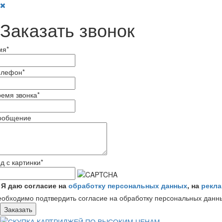
Заказать звонок
мя
*
елефон
*
емя звонка
*
ообщение
д с картинки
*
Я даю согласие на
обработку персональных данных
, на
рекл
обходимо подтвердить согласие на обработку персональных данн
Заказать