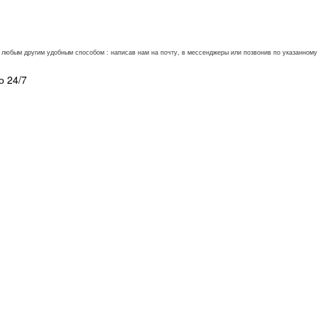
ли любым другим удобным способом : написав нам на почту, в мессенджеры или позвонив по указанно
о 24/7