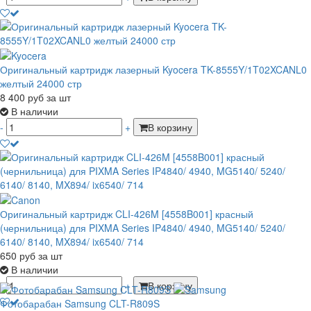
Оригинальный картридж лазерный Kyocera TK-8555Y/1T02XCANL0
желтый 24000 стр
8 400
руб
за шт
В наличии
-
+
В корзину
Оригинальный картридж CLI-426M [4558B001] красный
(чернильница) для PIXMA Series IP4840/ 4940, MG5140/ 5240/
6140/ 8140, MX894/ ix6540/ 714
650
руб
за шт
В наличии
-
+
В корзину
Фотобарабан Samsung CLT-R809S