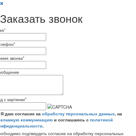
Заказать звонок
мя
*
елефон
*
емя звонка
*
ообщение
д с картинки
*
Я даю согласие на
обработку персональных данных
, на
екламную коммуникацию
и соглашаюсь с
политикой
онфиденциальности
.
обходимо подтвердить согласие на обработку персональных