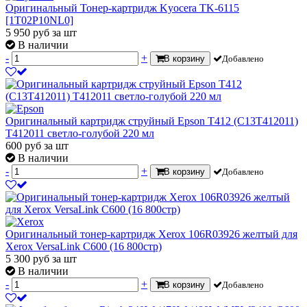
Оригинальный Тонер-картридж Kyocera TK-6115
[1T02P10NL0]
5 950
руб
за шт
В наличии
-
+
В корзину
Добавлено
Оригинальный картридж струйный Epson T412 (C13T412011)
T412011 светло-голубой 220 мл
600
руб
за шт
В наличии
-
+
В корзину
Добавлено
Оригинальный тонер-картридж Xerox 106R03926 желтый для
Xerox VersaLink C600 (16 800стр)
5 300
руб
за шт
В наличии
-
+
В корзину
Добавлено