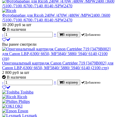
Фотобарабан для Ricoh 240W /470W /480W /MPW2400 /3600
/5100 /7100 /6700 /7140 /8140 /SPW2470
10 200
руб
за шт
В наличии
-
+
В корзину
Добавлено
Вы ранее смотрели
Оригинальтный картридж Canon Cartridge 719 [3479B002] для
Canon LBP-6300/ 6650, MF5840/ 5880/ 5940/ 6140 (2100 стр)
2 800
руб
за шт
В наличии
-
+
В корзину
Добавлено
Toshiba
Ricoh
Philips
OKI
Epson
Lexmark