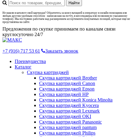
Не нашли в каталоге свой картридж? Обратитесь за консультацией к оператору в онлайн помощник или
любым другим удобным способом : написав нам на почту, в мессенджеры или позвонив по указанному
телефону. Мы постоянно работаем над расширением ассортимента покупаемых позиций, которые еще не
представлены на сайте.
Предложения по скупке принимаем по каналам связи
круглосуточно 24/7
+7 (916) 717 53 61
Заказать звонок
Преимущества
Каталог
Скупка картриджей
Скупка картриджей Brother
Скупка картриджей Canon
Скупка картриджей Epson
Скупка картриджей HP
Скупка картриджей Konica Minolta
Скупка картриджей Kyocera
Скупка картриджей Lexmark
Скупка картриджей OKI
Скупка картриджей Panasonic
Скупка картриджей pantum
Скупка картриджей Philips