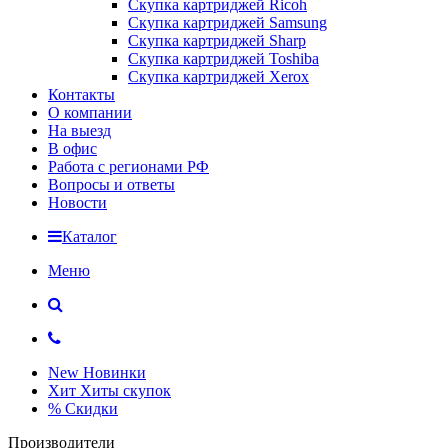
Скупка картриджей Ricoh
Скупка картриджей Samsung
Скупка картриджей Sharp
Скупка картриджей Toshiba
Скупка картриджей Xerox
Контакты
О компании
На выезд
В офис
Работа с регионами РФ
Вопросы и ответы
Новости
Каталог
Меню
New
Новинки
Хит
Хиты скупок
%
Скидки
Производители