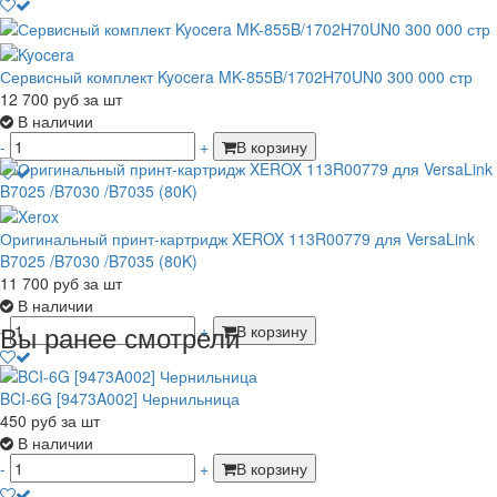
Сервисный комплект Kyocera MK-855B/1702H70UN0 300 000 стр
12 700
руб
за шт
В наличии
-
+
В корзину
Оригинальный принт-картридж XEROX 113R00779 для VersaLink
B7025 /B7030 /B7035 (80K)
11 700
руб
за шт
В наличии
Вы ранее смотрели
-
+
В корзину
BCI-6G [9473A002] Чернильница
450
руб
за шт
В наличии
-
+
В корзину