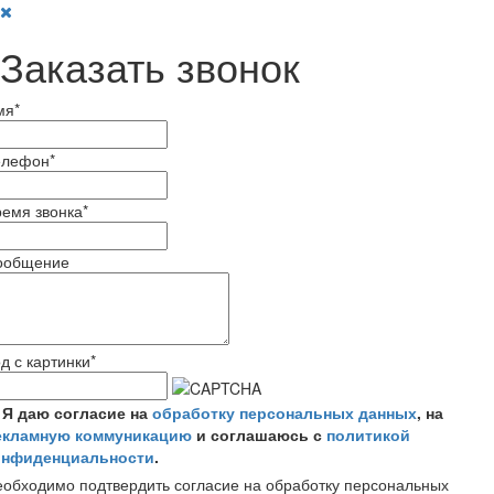
Заказать звонок
мя
*
елефон
*
емя звонка
*
ообщение
д с картинки
*
Я даю согласие на
обработку персональных данных
, на
екламную коммуникацию
и соглашаюсь с
политикой
онфиденциальности
.
обходимо подтвердить согласие на обработку персональных