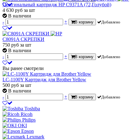
Оригинальный картридж HP C9371A (72,Голубой)
4 630
руб
за шт
В наличии
-
+
В корзину
Добавлено
C8091A СКРЕПКИ
750
руб
за шт
В наличии
-
+
В корзину
Добавлено
Вы ранее смотрели
LC-1100Y Картридж для Brother Yellow
500
руб
за шт
В наличии
-
+
В корзину
Добавлено
Toshiba
Ricoh
Philips
OKI
Epson
Lexmark