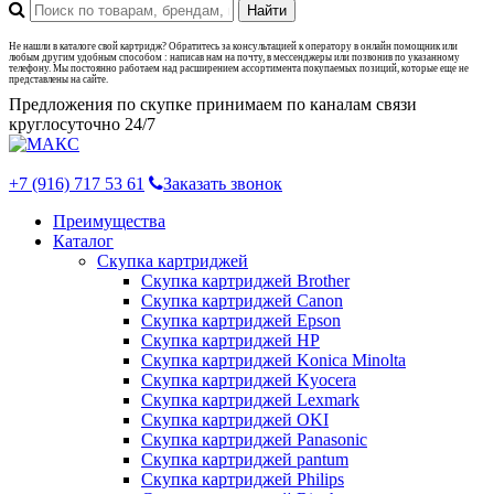
Не нашли в каталоге свой картридж? Обратитесь за консультацией к оператору в онлайн помощник или
любым другим удобным способом : написав нам на почту, в мессенджеры или позвонив по указанному
телефону. Мы постоянно работаем над расширением ассортимента покупаемых позиций, которые еще не
представлены на сайте.
Предложения по скупке принимаем по каналам связи
круглосуточно 24/7
+7 (916) 717 53 61
Заказать звонок
Преимущества
Каталог
Скупка картриджей
Скупка картриджей Brother
Скупка картриджей Canon
Скупка картриджей Epson
Скупка картриджей HP
Скупка картриджей Konica Minolta
Скупка картриджей Kyocera
Скупка картриджей Lexmark
Скупка картриджей OKI
Скупка картриджей Panasonic
Скупка картриджей pantum
Скупка картриджей Philips