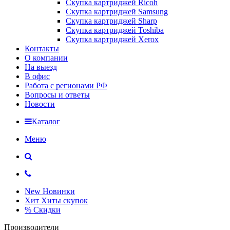
Скупка картриджей Ricoh
Скупка картриджей Samsung
Скупка картриджей Sharp
Скупка картриджей Toshiba
Скупка картриджей Xerox
Контакты
О компании
На выезд
В офис
Работа с регионами РФ
Вопросы и ответы
Новости
Каталог
Меню
New
Новинки
Хит
Хиты скупок
%
Скидки
Производители