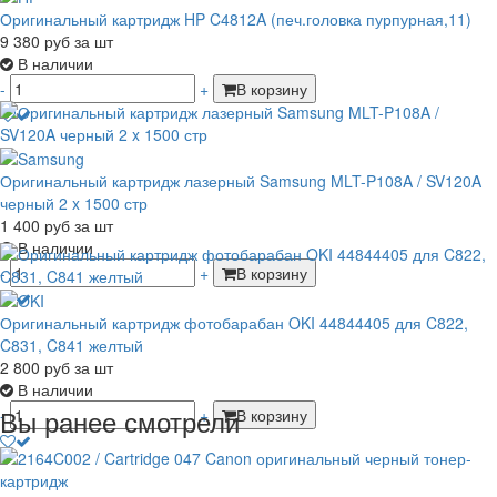
Оригинальный картридж HP C4812A (печ.головка пурпурная,11)
9 380
руб
за шт
В наличии
-
+
В корзину
Оригинальный картридж лазерный Samsung MLT-P108A / SV120A
черный 2 x 1500 стр
1 400
руб
за шт
В наличии
-
+
В корзину
Оригинальный картридж фотобарабан OKI 44844405 для C822,
C831, C841 желтый
2 800
руб
за шт
В наличии
Вы ранее смотрели
-
+
В корзину