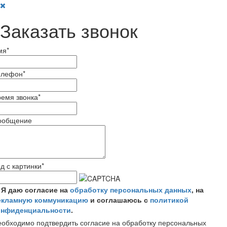
Заказать звонок
мя
*
елефон
*
емя звонка
*
ообщение
д с картинки
*
Я даю согласие на
обработку персональных данных
, на
екламную коммуникацию
и соглашаюсь с
политикой
онфиденциальности
.
обходимо подтвердить согласие на обработку персональных